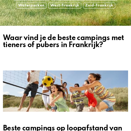
Waterparken
West-Frankrijk
Zuid-Frankrijk
Waar vind je de beste campings met
HET
OVERZICHT
tieners of pubers in Frankrijk?
Beste campings op loopafstand van