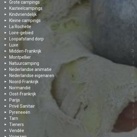
Grote campings
1
Kasteelcampings
1
Kindvriendelijk
1
Kleine campings
2
La Rochelle
1
Loire-gebied
1
Loopafstand dorp
1
Luxe
1
Midden-Frankrijk
2
Montpellier
1
Natuurcamping
1
Nederlandse animatie
1
Nederlandse eigenaren
6
Noord-Frankrijk
2
Normandië
1
Oost-Frankrijk
2
Parijs
1
Privé Sanitair
1
Pyreneeën
1
Tarn
1
Tieners
1
Vendée
1
Vogezen
1