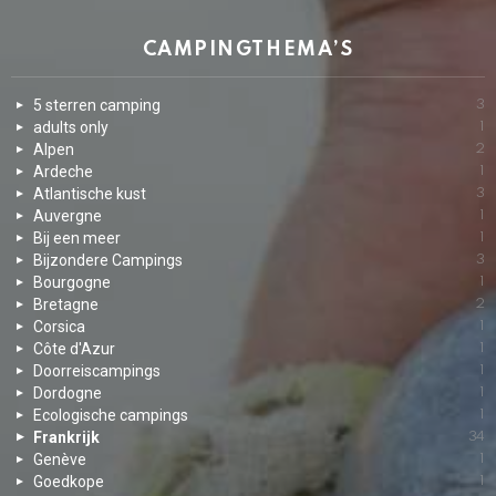
CAMPINGTHEMA’S
5 sterren camping
3
adults only
1
Alpen
2
Ardeche
1
Atlantische kust
3
Auvergne
1
Bij een meer
1
Bijzondere Campings
3
Bourgogne
1
Bretagne
2
Corsica
1
Côte d'Azur
1
Doorreiscampings
1
Dordogne
1
Ecologische campings
1
Frankrijk
34
Genève
1
Goedkope
1