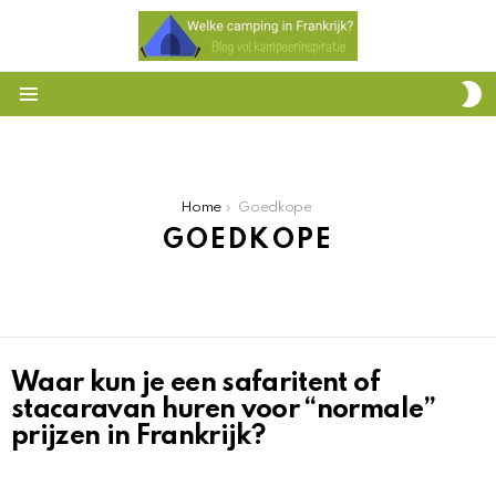
S
S
Menu
You are here:
Home
Goedkope
GOEDKOPE
Waar kun je een safaritent of
HET
OVERZICHT
stacaravan huren voor “normale”
prijzen in Frankrijk?