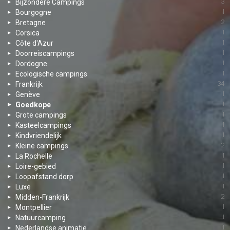
Bijzondere Campings
3
Bourgogne
1
Bretagne
2
Corsica
1
Côte d'Azur
1
Doorreiscampings
1
Dordogne
1
Ecologische campings
1
Frankrijk
34
Genève
1
Goedkope
1
Grote campings
1
Kasteelcampings
1
Kindvriendelijk
1
Kleine campings
2
La Rochelle
1
Loire-gebied
1
Loopafstand dorp
1
Luxe
1
Midden-Frankrijk
2
Montpellier
1
Natuurcamping
1
Nederlandse animatie
1