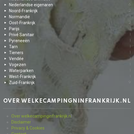
Nederlandse eigenaren
6
Noord-Frankrijk
2
Normandië
1
Oost-Frankrijk
2
Parijs
1
Privé Sanitair
1
Pyreneeën
1
Tarn
1
Tieners
1
Vendée
1
Vogezen
1
Waterparken
1
West-Frankrijk
1
Zuid-Frankrijk
9
OVER WELKECAMPINGNINFRANKRIJK.NL
Over welkecampinginfrankrijk.n
l
Disclaimer
Privacy & Cookies