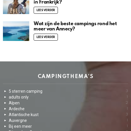
in Frankrijk?
LEES VERDER
Wat zijn de beste campings rond het
meer van Annecy?
LEES VERDER
CAMPINGTHEMA’S
5 sterren camping
3
adults only
1
Alpen
2
Ardeche
1
Atlantische kust
3
Auvergne
1
Bij een meer
1