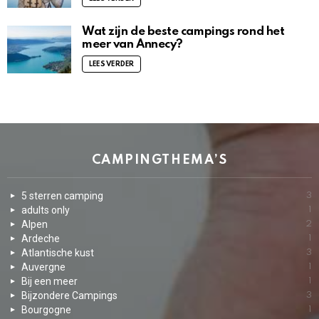
Wat zijn de beste campings rond het
meer van Annecy?
LEES VERDER
CAMPINGTHEMA’S
5 sterren camping
3
adults only
1
Alpen
2
Ardeche
1
Atlantische kust
3
Auvergne
1
Bij een meer
1
Bijzondere Campings
3
Bourgogne
1