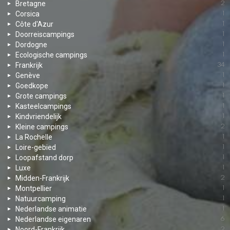
Bretagne
2
Corsica
1
Côte d'Azur
1
Doorreiscampings
1
Dordogne
1
Ecologische campings
1
Frankrijk
34
Genève
1
Goedkope
1
Grote campings
1
Kasteelcampings
1
Kindvriendelijk
1
Kleine campings
2
La Rochelle
1
Loire-gebied
1
Loopafstand dorp
1
Luxe
1
Midden-Frankrijk
2
Montpellier
1
Natuurcamping
1
Nederlandse animatie
1
Nederlandse eigenaren
6
Noord-Frankrijk
2