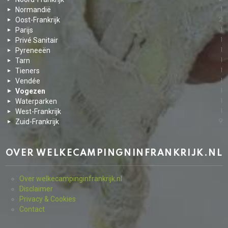
Normandië
1
Oost-Frankrijk
2
Parijs
1
Privé Sanitair
1
Pyreneeën
1
Tarn
1
Tieners
1
Vendée
1
Vogezen
1
Waterparken
1
West-Frankrijk
1
Zuid-Frankrijk
9
OVER WELKECAMPINGNINFRANKRIJK.NL
Over welkecampinginfrankrijk.n
l
Disclaimer
Privacy & Cookies
Contact