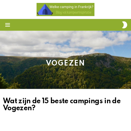
S
S
Menu
You are here:
Home
Frankrijk
Oost-Frankrijk
Vogezen
VOGEZEN
Wat zijn de 15 beste campings in de
HET
OVERZICHT
Vogezen?