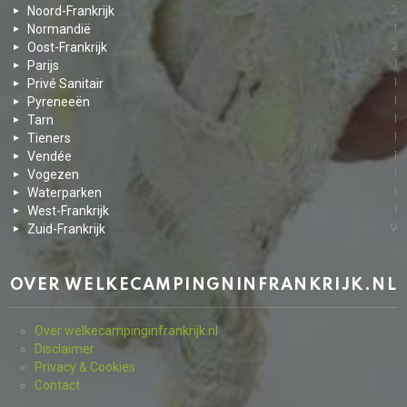
Noord-Frankrijk
2
Normandië
1
Oost-Frankrijk
2
Parijs
1
Privé Sanitair
1
Pyreneeën
1
Tarn
1
Tieners
1
Vendée
1
Vogezen
1
Waterparken
1
West-Frankrijk
1
Zuid-Frankrijk
9
OVER WELKECAMPINGNINFRANKRIJK.NL
Over welkecampinginfrankrijk.n
l
Disclaimer
Privacy & Cookies
Contact