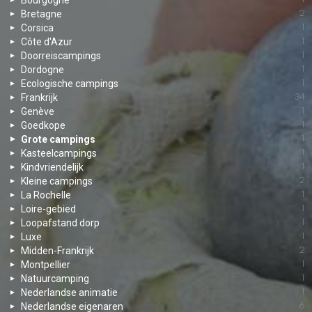
Bourgogne
Bretagne
2
Corsica
1
Côte d'Azur
1
Doorreiscampings
1
Dordogne
1
Ecologische campings
1
Frankrijk
34
Genève
1
Goedkope
1
Grote campings
1
Kasteelcampings
1
Kindvriendelijk
1
Kleine campings
2
La Rochelle
1
Loire-gebied
1
Loopafstand dorp
1
Luxe
1
Midden-Frankrijk
2
Montpellier
1
Natuurcamping
1
Nederlandse animatie
1
Nederlandse eigenaren
6