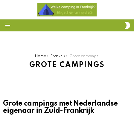
S
S
Menu
You are here:
Home
Frankrijk
Grote campings
GROTE CAMPINGS
Grote campings met Nederlandse
HET
OVERZICHT
eigenaar in Zuid-Frankrijk