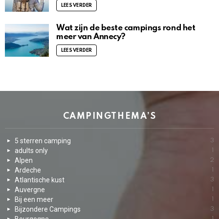
LEES VERDER
Wat zijn de beste campings rond het
meer van Annecy?
LEES VERDER
CAMPINGTHEMA’S
5 sterren camping
3
adults only
1
Alpen
2
Ardeche
1
Atlantische kust
3
Auvergne
1
Bij een meer
1
Bijzondere Campings
3
1