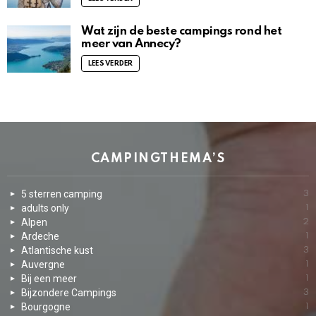
Wat zijn de beste campings rond het
meer van Annecy?
LEES VERDER
CAMPINGTHEMA’S
5 sterren camping
3
adults only
1
Alpen
2
Ardeche
1
Atlantische kust
3
Auvergne
1
Bij een meer
1
Bijzondere Campings
3
Bourgogne
1