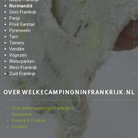
Normandië
1
Oost-Frankrijk
2
Parijs
1
Privé Sanitair
1
Pyreneeën
1
Tarn
1
Tieners
1
Vendée
1
Vogezen
1
Waterparken
1
West-Frankrijk
1
Zuid-Frankrijk
9
OVER WELKECAMPINGNINFRANKRIJK.NL
Over welkecampinginfrankrijk.n
l
Disclaimer
Privacy & Cookies
Contact