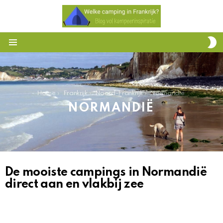
S
S
Menu
You are here:
Home
Frankrijk
Noord-Frankrijk
Normandië
NORMANDIË
De mooiste campings in Normandië
HET
OVERZICHT
direct aan en vlakbij zee