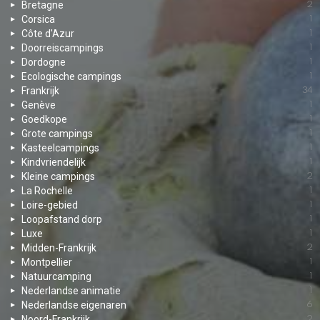
Bretagne
2
Corsica
1
Côte d'Azur
1
Doorreiscampings
1
Dordogne
1
Ecologische campings
1
Frankrijk
34
Genève
1
Goedkope
1
Grote campings
1
Kasteelcampings
1
Kindvriendelijk
1
Kleine campings
2
La Rochelle
1
Loire-gebied
1
Loopafstand dorp
1
Luxe
1
Midden-Frankrijk
2
Montpellier
1
Natuurcamping
1
Nederlandse animatie
1
Nederlandse eigenaren
6
Noord-Frankrijk
2