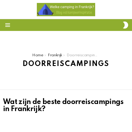
S
S
Menu
You are here:
Home
Frankrijk
Doorreiscampings
DOORREISCAMPINGS
Wat zijn de beste doorreiscampings
HET
OVERZICHT
in Frankrijk?