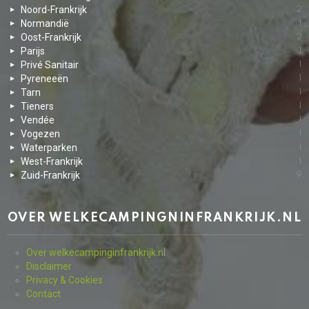
Noord-Frankrijk
2
Normandië
1
Oost-Frankrijk
2
Parijs
1
Privé Sanitair
1
Pyreneeën
1
Tarn
1
Tieners
1
Vendée
1
Vogezen
1
Waterparken
1
West-Frankrijk
1
Zuid-Frankrijk
9
OVER WELKECAMPINGNINFRANKRIJK.NL
Over welkecampinginfrankrijk.n
l
Disclaimer
Privacy & Cookies
Contact