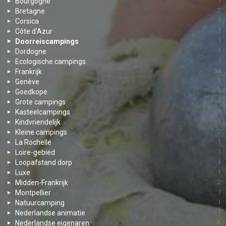
Bourgogne
1
Bretagne
2
Corsica
1
Côte d'Azur
1
Doorreiscampings
1
Dordogne
1
Ecologische campings
1
Frankrijk
34
Genève
1
Goedkope
1
Grote campings
1
Kasteelcampings
1
Kindvriendelijk
1
Kleine campings
2
La Rochelle
1
Loire-gebied
1
Loopafstand dorp
1
Luxe
1
Midden-Frankrijk
2
Montpellier
1
Natuurcamping
1
Nederlandse animatie
1
Nederlandse eigenaren
6