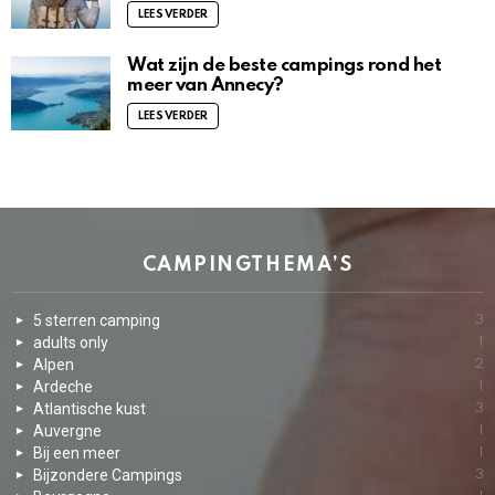
LEES VERDER
Wat zijn de beste campings rond het
meer van Annecy?
LEES VERDER
CAMPINGTHEMA’S
5 sterren camping
3
adults only
1
Alpen
2
Ardeche
1
Atlantische kust
3
Auvergne
1
Bij een meer
1
Bijzondere Campings
3