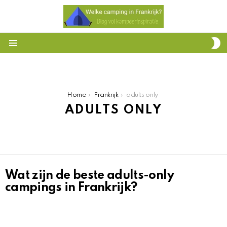
S
S
Menu
You are here:
Home
Frankrijk
adults only
ADULTS ONLY
Wat zijn de beste adults-only
HET
OVERZICHT
campings in Frankrijk?