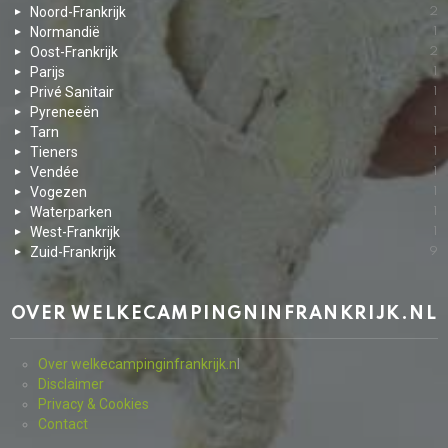
Noord-Frankrijk
2
Normandië
1
Oost-Frankrijk
2
Parijs
1
Privé Sanitair
1
Pyreneeën
1
Tarn
1
Tieners
1
Vendée
1
Vogezen
1
Waterparken
1
West-Frankrijk
1
Zuid-Frankrijk
9
OVER WELKECAMPINGNINFRANKRIJK.NL
Over welkecampinginfrankrijk.n
l
Disclaimer
Privacy & Cookies
Contact