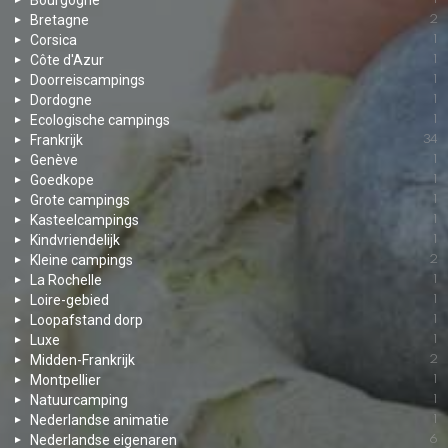
Bourgogne
Bretagne
2
Corsica
1
Côte d'Azur
1
Doorreiscampings
1
Dordogne
1
Ecologische campings
1
Frankrijk
34
Genève
1
Goedkope
1
Grote campings
1
Kasteelcampings
1
Kindvriendelijk
1
Kleine campings
2
La Rochelle
1
Loire-gebied
1
Loopafstand dorp
1
Luxe
1
Midden-Frankrijk
2
Montpellier
1
Natuurcamping
1
Nederlandse animatie
1
Nederlandse eigenaren
6