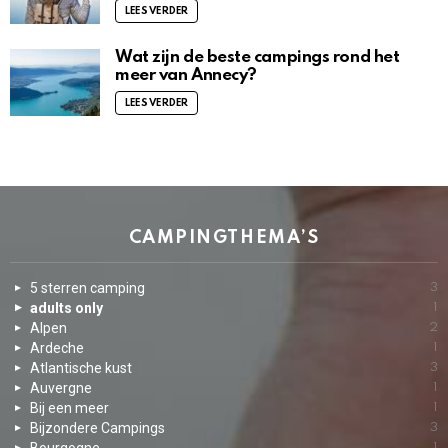
LEES VERDER
Wat zijn de beste campings rond het
meer van Annecy?
LEES VERDER
CAMPINGTHEMA’S
5 sterren camping
3
adults only
1
Alpen
2
Ardeche
1
Atlantische kust
3
Auvergne
1
Bij een meer
1
Bijzondere Campings
3
1